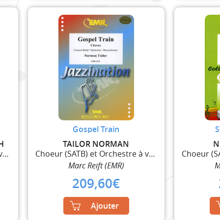
Gospel Train
S
H
TAILOR NORMAN
N
Choeur (SATB) et Orchestre à vent
Choeur (SATB) et Orchestre à vent
Marc Reift (EMR)
M
209,60
€
Ajouter