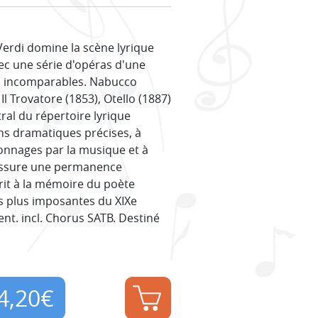
Verdi domine la scène lyrique
ec une série d'opéras d'une
al incomparables. Nabucco
 Il Trovatore (1853), Otello (1887)
tral du répertoire lyrique
ons dramatiques précises, à
onnages par la musique et à
i assure une permanence
rit à la mémoire du poète
s plus imposantes du XIXe
ent. incl. Chorus SATB. Destiné
4,20
€