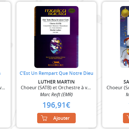
a
C’Est Un Rempart Que Notre Dieu
LUTHER MARTIN
S
Choeur (SATB) et Orchestre à vent
Choeur (SATB) et Orchestre à vent
Marc Reift (EMR)
M
196,91
€
Ajouter