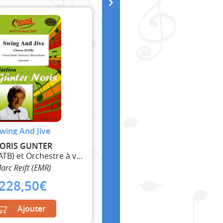
wing And Jive
ORIS GUNTER
Choeur (SATB) et Orchestre à vent
arc Reift (EMR)
228,50
€
Ajouter