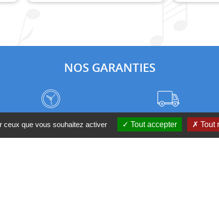
NOS GARANTIES
Frais de port à prix coûtant
Meilleurs délais du web
ur ceux que vous souhaitez activer
Tout accepter
Tout 
Nos magasins
Qui sommes-nous ?
 D'UN CONSEIL ?
Contactez-nous au 04 95 082 08