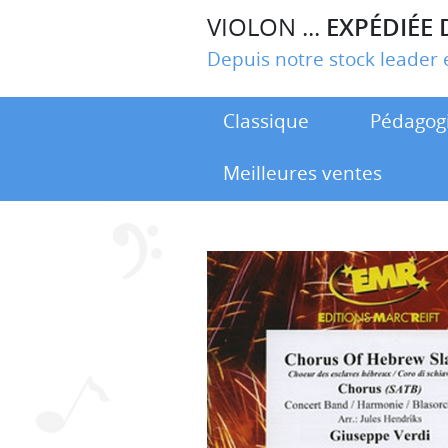
VIOLON ...
EXPÉDIÉE 
Depuis notre stock leade
Classique
Pédagog
Meilleures ventes