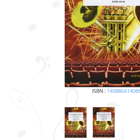
ISBN :
140886A1408