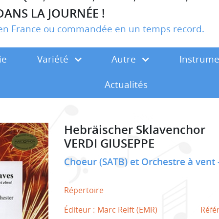
DANS LA JOURNÉE !
r en France ou commandée en un temps record.
ie
Variété
Autre
Instrum
Actualités
Hebräischer Sklavenchor
VERDI GIUSEPPE
Choeur (SATB) et Orchestre à vent
Répertoire
Éditeur :
Marc Reift (EMR)
Réfé