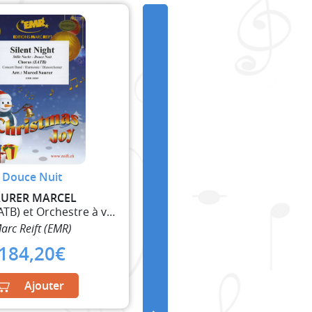
Douce Nuit
AURER MARCEL
Choeur (SATB) et Orchestre à vent
arc Reift (EMR)
184,20
€
Ajouter