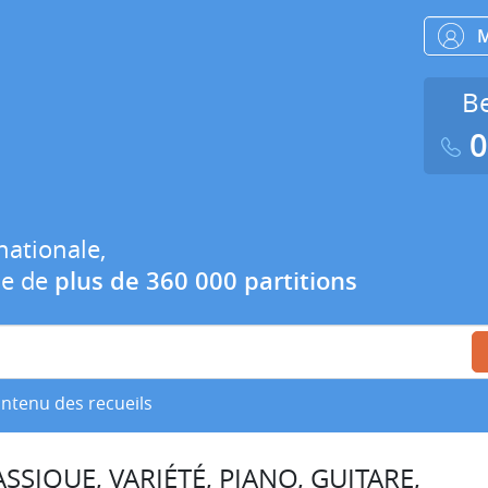
Be
0
nationale,
ue de
plus de 360 000 partitions
ontenu des recueils
SSIQUE, VARIÉTÉ, PIANO, GUITARE,