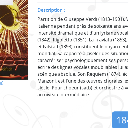
Description :
Partition de Giuseppe Verdi (1813–1901). 
italienne pendant près de soixante ans av
intensité dramatique et d'un lyrisme voc
(1842), Rigoletto (1851), La Traviata (1853),
et Falstaff (1893) constituent le noyau cen
mondial. Sa capacité à ciseler des situati
caractériser psychologiquement ses pers
écrire des lignes vocales inoubliables lu
scénique absolue. Son Requiem (1874), éc
Manzoni, est l'une des œuvres chorales le
86
siècle. Pour choeur (satb) et orchestre à v
au niveau Intermédiaire.
18