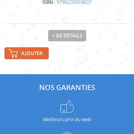
ISBN :
9790230974837
+ DE DÉTAILS
AJOUTER
NOS GARANTIES
Meilleurs prix du web