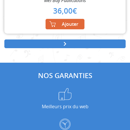
Mel Bay Publications
36,00
€
Ajouter
NOS GARANTIES
Meilleurs prix du web