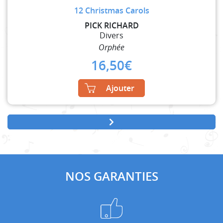
12 Christmas Carols
PICK RICHARD
Divers
Orphée
16,50
€
Ajouter
NOS GARANTIES