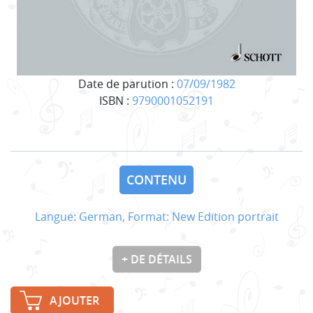
Date de parution :
07/09/1982
ISBN :
9790001052191
CONTENU
Langue: German, Format: New Edition portrait
+ DE DÉTAILS
AJOUTER