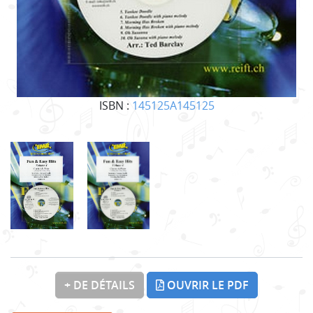
ISBN :
145125A145125
+ DE DÉTAILS
OUVRIR LE PDF