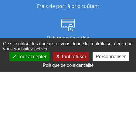
Frais de port à prix coûtant
Paiement sécurisé
Ce site utilise des cookies et vous donne le contrôle sur ceux que
vous souhaitez activer
Tout accepter
Tout refuser
Personnaliser
Nos magasins
Politique de confidentialité
Qui sommes-nous ?
BESOIN D'UN CONSEIL ?
Contactez-nous au 04 95 082 082 ou par
mail