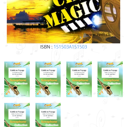
ISBN :
151503A151503