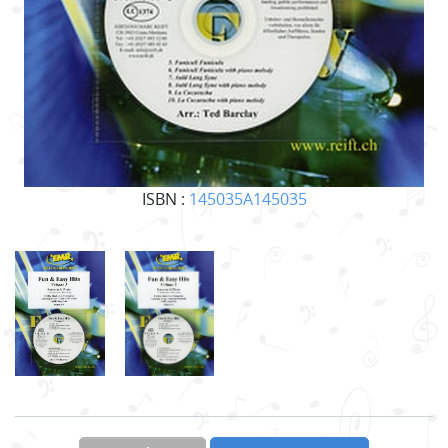
ISBN :
145035A145035