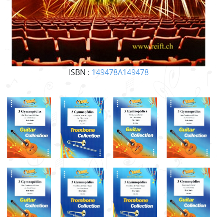
ISBN :
149478A149478