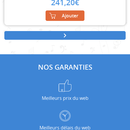
241,20
€
Ajouter
NOS GARANTIES
Meilleurs prix du web
Meilleurs délais du web