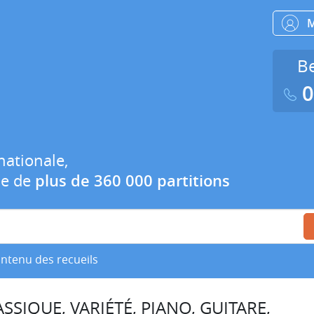
Be
0
nationale,
ue de
plus de 360 000 partitions
ontenu des recueils
SSIQUE, VARIÉTÉ, PIANO, GUITARE,