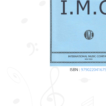
ISBN :
97902204167