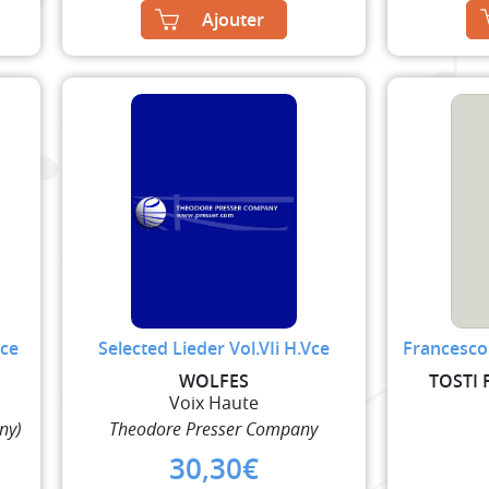
Ajouter
Vce
Selected Lieder Vol.VIi H.Vce
Francesco 
WOLFES
TOSTI
Voix Haute
ny)
Theodore Presser Company
30,30
€