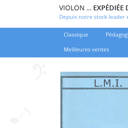
VIOLON ...
EXPÉDIÉE 
Depuis notre stock leade
Classique
Pédagog
Meilleures ventes