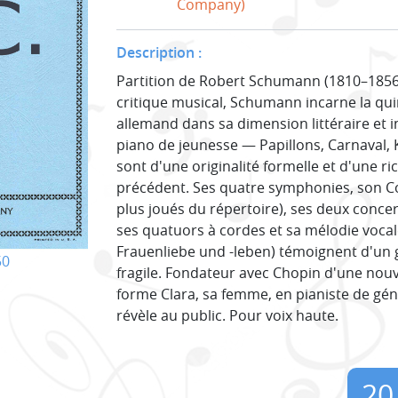
Company)
Description :
Partition de Robert Schumann (1810–1856
critique musical, Schumann incarne la q
allemand dans sa dimension littéraire et i
piano de jeunesse — Papillons, Carnaval, 
sont d'une originalité formelle et d'une 
précédent. Ses quatre symphonies, son Co
plus joués du répertoire), ses deux concer
ses quatuors à cordes et sa mélodie vocale
Frauenliebe und -leben) témoignent d'un g
50
fragile. Fondateur avec Chopin d'une nouve
forme Clara, sa femme, en pianiste de géni
révèle au public. Pour voix haute.
20