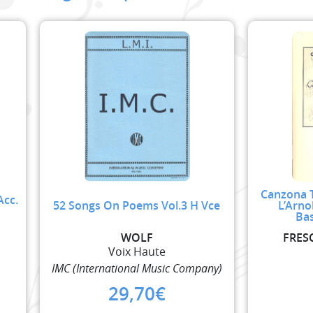
Canzona T
Acc.
52 Songs On Poems Vol.3 H Vce
L’Arno
Bas
WOLF
FRES
Voix Haute
IMC (International Music Company)
29,70
€