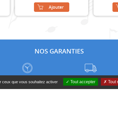
Ajouter
NOS GARANTIES
Frais de port à prix coûtant
Meilleurs délais du web
ur ceux que vous souhaitez activer
Tout accepter
Tout 
Nos magasins
Qui sommes-nous ?
 D'UN CONSEIL ?
Contactez-nous au 04 95 082 08