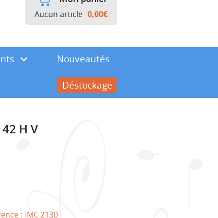
Aucun article
0,00
€
ents
Nouveautés
Déstockage
 42 H V
rence :
IMC 2130