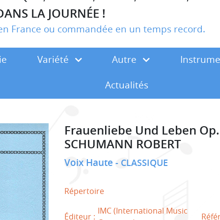
DANS LA JOURNÉE !
r en France ou commandée en un temps record.
ie
Variété
Autre
Instrum
Actualités
Frauenliebe Und Leben Op.
SCHUMANN ROBERT
Voix Haute
CLASSIQUE
Répertoire
IMC (International Music
Éditeur :
Réfé