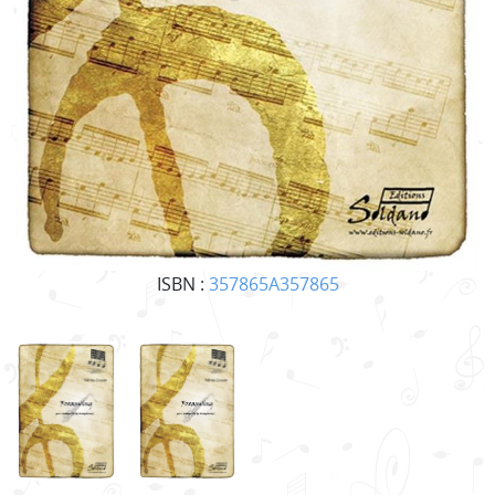
ISBN :
357865A357865