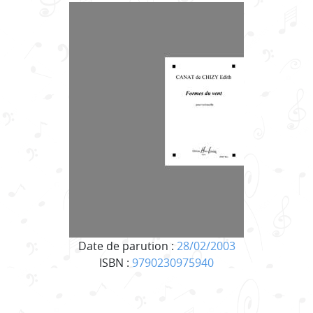
Date de parution :
28/02/2003
ISBN :
9790230975940