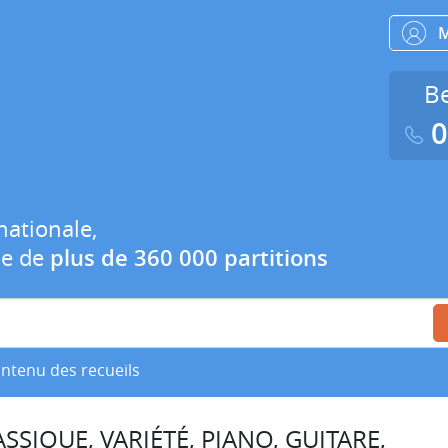
Be
0
nationale,
ue de
plus de 360 000 partitions
ontenu des recueils
SSIQUE, VARIÉTÉ, PIANO, GUITARE,