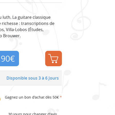
 luth. La guitare classique
 richesse : transcriptions de
os, Villa-Lobos (Études,
eo Brouwer.
,90
€
Disponible sous 3 à 6 Jours
Gagnez un bon d'achat dès 50€
*
30 jours pour changer d'avis