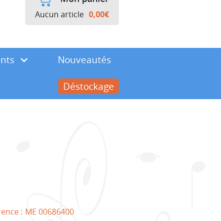
Aucun article
0,00
€
ents
Nouveautés
Déstockage
rence :
ME 00686400