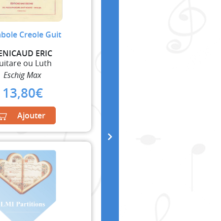
bole Creole Guit
ENICAUD ERIC
uitare ou Luth
Eschig Max
13,80
€
Ajouter