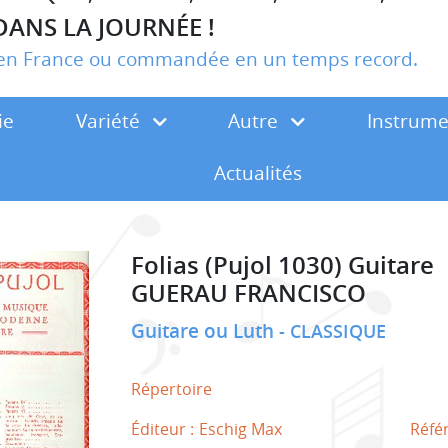
DANS LA JOURNÉE !
r en France ou commandée en un temps record.
ie
Variété
Autre
Instrum
Actualités
Folias (Pujol 1030) Guitare
GUERAU FRANCISCO
Guitare ou Luth
CLASSIQUE
Répertoire
Éditeur :
Eschig Max
Réfé