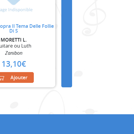
opra Il Tema Delle Follie
Di S
MORETTI L.
uitare ou Luth
Zanibon
13,10
€
Ajouter