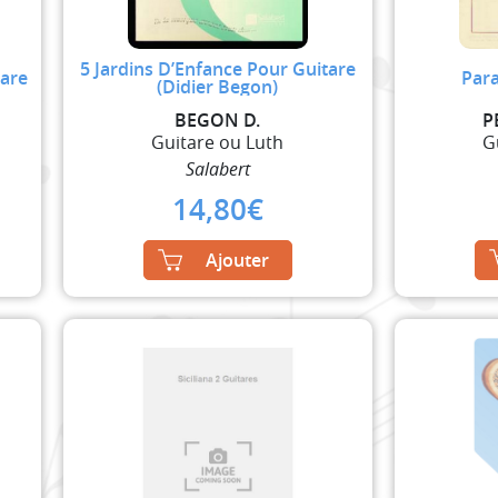
5 Jardins D’Enfance Pour Guitare
tare
Para
(Didier Begon)
BEGON D.
P
Guitare ou Luth
G
Salabert
14,80
€
Ajouter