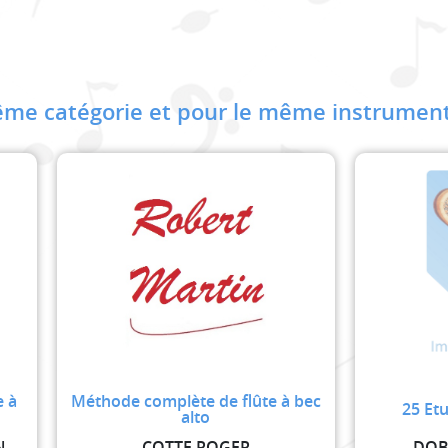
me catégorie et pour le même instrument
e à
Méthode complète de flûte à bec
25 Etu
alto
COTTE ROGER/COSSART FRANÇOISE
COTTE ROGER
DOB