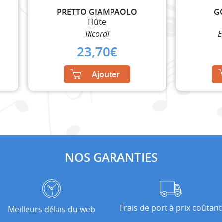
PRETTO GIAMPAOLO
G
Flûte
Ricordi
E
23,70
€
Ajouter
NOS GARANTIES
Frais de port à prix coûtant
Meilleurs délais du web