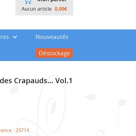
Aucun article
0,00
€
ents
Nouveautés
Déstockage
s des Crapauds… Vol.1
rence :
29714