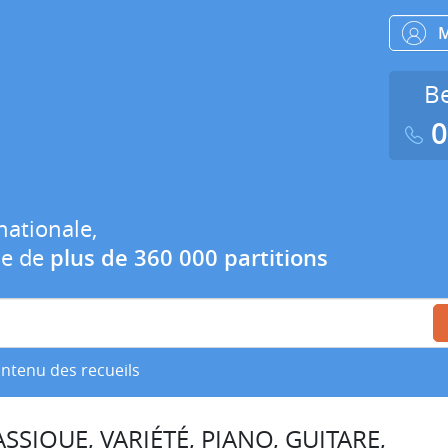
Be
0
nationale,
ue de
plus de 360 000 partitions
ontenu des recueils
SSIQUE, VARIÉTÉ, PIANO, GUITARE,