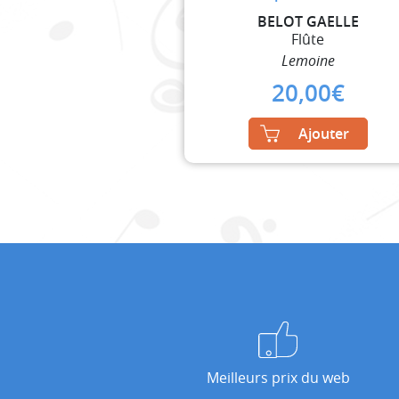
BELOT GAELLE
Flûte
Lemoine
20,00
€
Ajouter
Meilleurs prix du web