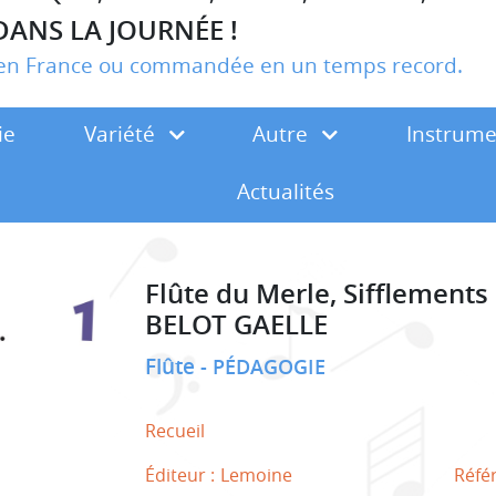
DANS LA JOURNÉE !
r en France ou commandée en un temps record.
ie
Variété
Autre
Instrum
Actualités
Flûte du Merle, Sifflement
BELOT GAELLE
Flûte
PÉDAGOGIE
Recueil
Éditeur :
Lemoine
Réfé