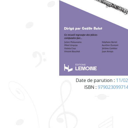
Date de parution :
11/02
ISBN :
97902309971