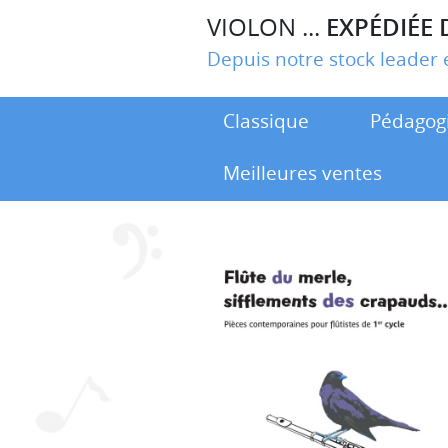
VIOLON ...
EXPÉDIÉE 
Depuis notre stock leade
Classique
Pédagog
Meilleures ventes