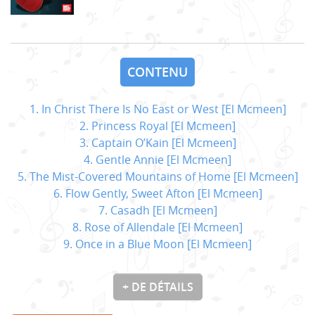
CONTENU
1. In Christ There Is No East or West [El Mcmeen]
2. Princess Royal [El Mcmeen]
3. Captain O’Kain [El Mcmeen]
4. Gentle Annie [El Mcmeen]
5. The Mist-Covered Mountains of Home [El Mcmeen]
6. Flow Gently, Sweet Afton [El Mcmeen]
7. Casadh [El Mcmeen]
8. Rose of Allendale [El Mcmeen]
9. Once in a Blue Moon [El Mcmeen]
+ DE DÉTAILS