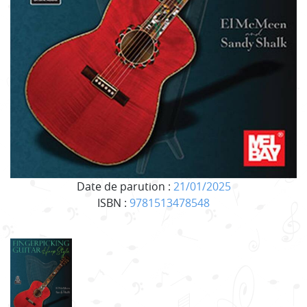
Date de parution :
21/01/2025
ISBN :
9781513478548