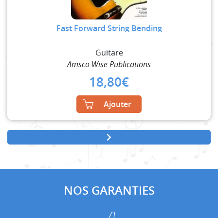
Fast Forward String Bending
Guitare
Amsco Wise Publications
18,80
€
Ajouter
NOS GARANTIES