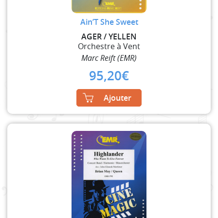
Ain’T She Sweet
AGER / YELLEN
Orchestre à Vent
Marc Reift (EMR)
95,20
€
Ajouter