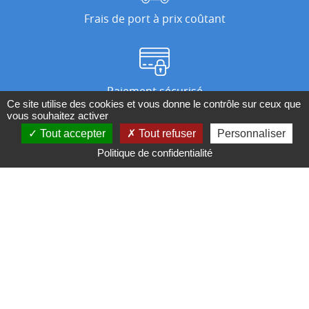
Frais de port à prix coûtant
Paiement sécurisé
Ce site utilise des cookies et vous donne le contrôle sur ceux que
vous souhaitez activer
Tout accepter
Tout refuser
Personnaliser
Nos magasins
Politique de confidentialité
Qui sommes-nous ?
BESOIN D'UN CONSEIL ?
Contactez-nous au 04 95 082 082 ou par
mail