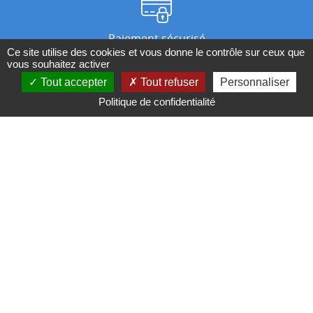
Paiement sécurisé
Ce site utilise des cookies et vous donne le contrôle sur ceux que
vous souhaitez activer
Tout accepter
Tout refuser
Personnaliser
Nos magasins
Politique de confidentialité
Qui sommes-nous ?
BESOIN D'UN CONSEIL ?
Contactez-nous au 04 95 082 082 ou par
mail
Conditions générales de ventes
Mentions légales
Politique de confidentialité