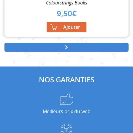
Colourstrings Books
9,50
€
Ajouter
NOS GARANTIES
Meilleurs prix du web