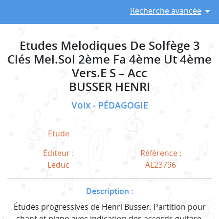
Recherche avancée
Etudes Melodiques De Solfège 3
Clés Mel.Sol 2ème Fa 4ème Ut 4ème
Vers.E S – Acc
BUSSER HENRI
Voix
PÉDAGOGIE
Etude
Éditeur :
Référence :
Leduc
AL23796
Description :
Études progressives de Henri Busser. Partition pour
chant et piano avec indication des accords guitare.