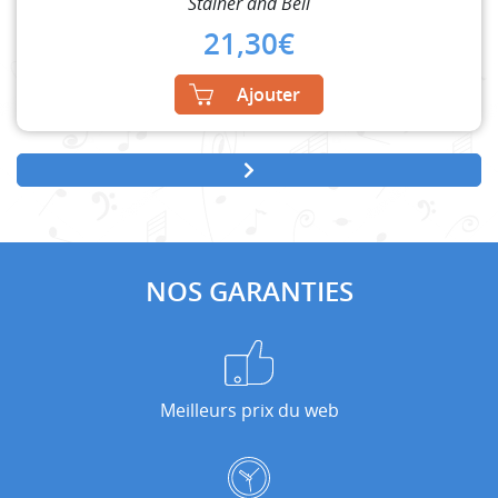
Stainer and Bell
21,30
€
Ajouter
NOS GARANTIES
Meilleurs prix du web