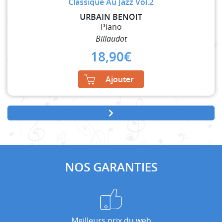
Classique Au Jazz Vol.2
URBAIN BENOIT
Piano
Billaudot
18,90
€
Ajouter
NOS GARANTIES
Meilleurs prix du web