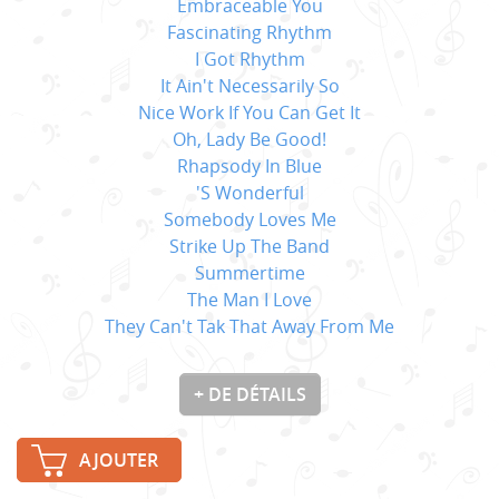
Embraceable You
Fascinating Rhythm
I Got Rhythm
It Ain't Necessarily So
Nice Work If You Can Get It
Oh, Lady Be Good!
Rhapsody In Blue
'S Wonderful
Somebody Loves Me
Strike Up The Band
Summertime
The Man I Love
They Can't Tak That Away From Me
+ DE DÉTAILS
AJOUTER