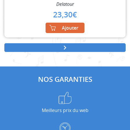
Delatour
23,30
€
Ajouter
NOS GARANTIES
Meilleurs prix du web