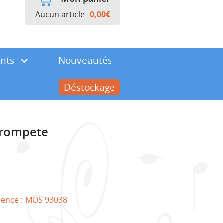
Aucun article
0,00
€
ents
Nouveautés
Déstockage
Trompete
rence :
MOS 93038