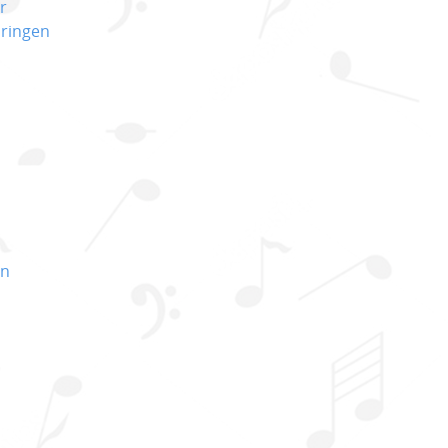
r
pringen
un