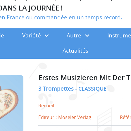
DANS LA JOURNÉE !
r en France ou commandée en un temps record.
ie
Variété
Autre
Instrum
Actualités
Erstes Musizieren Mit Der 
3 Trompettes
CLASSIQUE
Recueil
Éditeur :
Möseler Verlag
Réfé