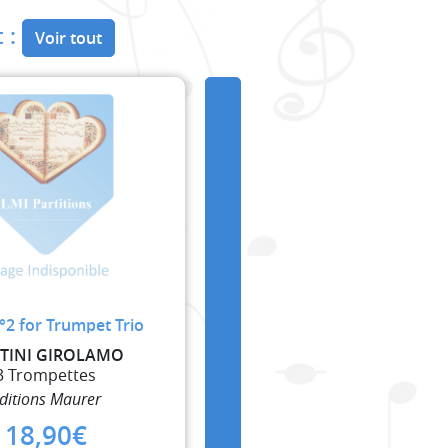
 :
Voir tout
n°2 for Trumpet Trio
TINI GIROLAMO
3 Trompettes
ditions Maurer
18,90
€