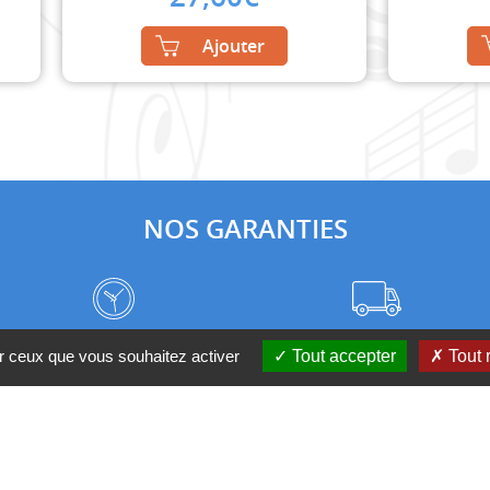
Ajouter
NOS GARANTIES
Frais de port à prix coûtant
Meilleurs délais du web
ur ceux que vous souhaitez activer
Tout accepter
Tout 
Nos magasins
Qui sommes-nous ?