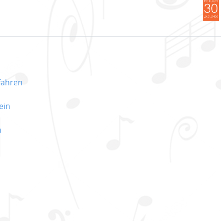
 fahren
ein
n