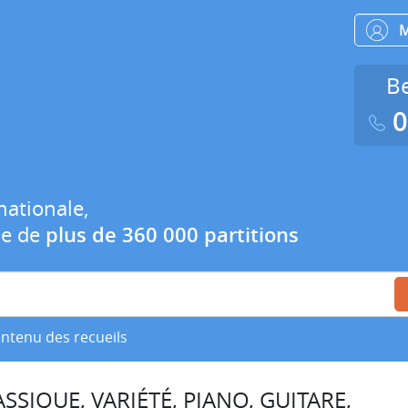
Be
0
nationale,
ue de
plus de 360 000 partitions
ontenu des recueils
SSIQUE, VARIÉTÉ, PIANO, GUITARE,