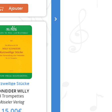
Ajouter
zweilige Stücke
HNEIDER WILLY
3 Trompettes
Möseler Verlag
15,00
€