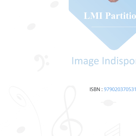
ISBN :
97902037053