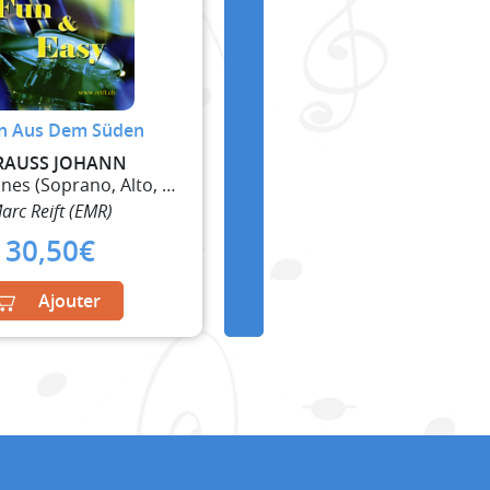
n Aus Dem Süden
RAUSS JOHANN
5 Saxophones (Soprano, Alto, 2 Ténor, Baryton)
arc Reift (EMR)
30,50
€
Ajouter