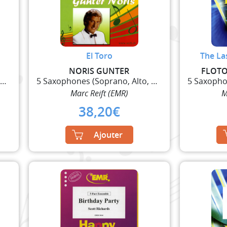
El Toro
The La
NORIS GUNTER
FLOTO
5 Saxophones (Soprano, Alto, 2 Ténor, Baryton)
5 Saxophones (Soprano, Alto, 2 Ténor, Baryton)
Marc Reift (EMR)
M
38,20
€
Ajouter