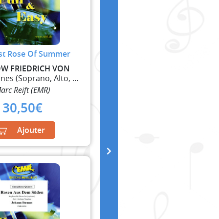
st Rose Of Summer
W FRIEDRICH VON
5 Saxophones (Soprano, Alto, 2 Ténor, Baryton)
arc Reift (EMR)
30,50
€
Ajouter