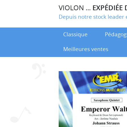
VIOLON ...
EXPÉDIÉE 
Depuis notre stock leade
Classique
Pédagog
Meilleures ventes