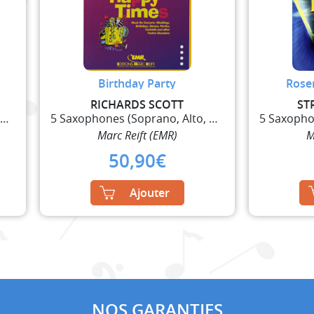
Birthday Party
Rose
RICHARDS SCOTT
ST
5 Saxophones (Soprano, Alto, 2 Ténor, Baryton)
5 Saxophones (Soprano, Alto, 2 Ténor, Baryton)
Marc Reift (EMR)
M
50,90
€
Ajouter
NOS GARANTIES