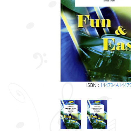
ISBN :
144794A1447