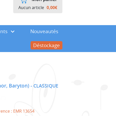
Aucun article
0,00
€
ents
Nouveautés
Déstockage
nor, Baryton)
CLASSIQUE
rence :
EMR 13654