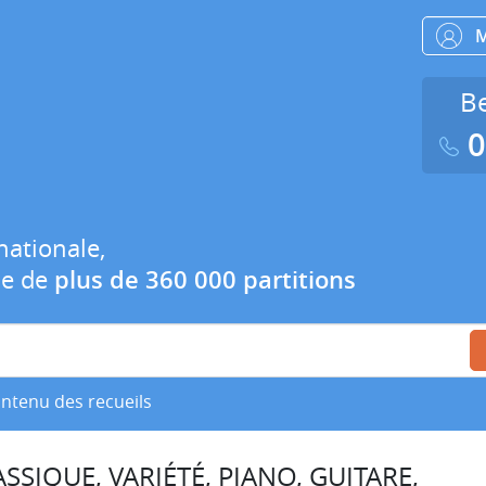
Be
0
nationale,
ue de
plus de 360 000 partitions
ontenu des recueils
SSIQUE, VARIÉTÉ, PIANO, GUITARE,