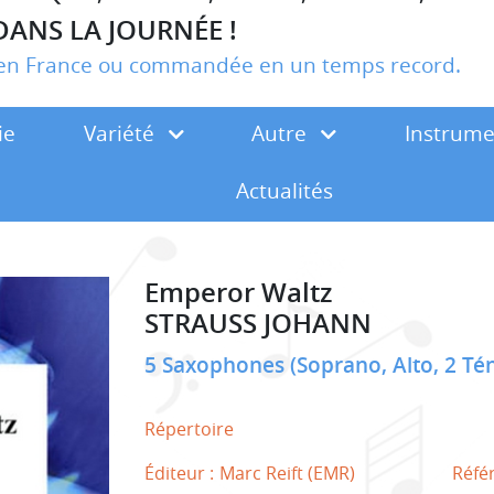
DANS LA JOURNÉE !
r en France ou commandée en un temps record.
ie
Variété
Autre
Instrum
Actualités
Emperor Waltz
STRAUSS JOHANN
5 Saxophones (Soprano, Alto, 2 Té
Répertoire
Éditeur :
Marc Reift (EMR)
Réfé