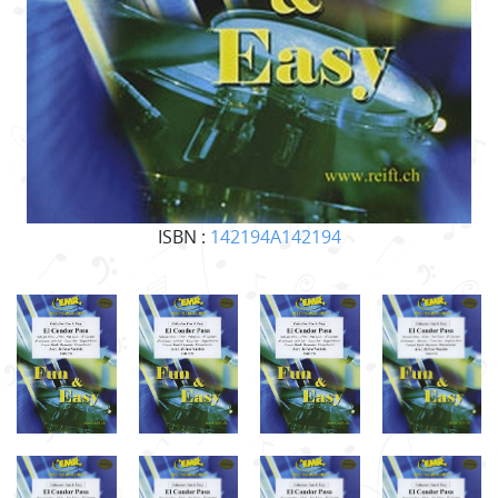
ISBN :
142194A142194