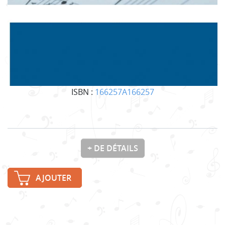
ISBN :
166257A166257
+ DE DÉTAILS
AJOUTER