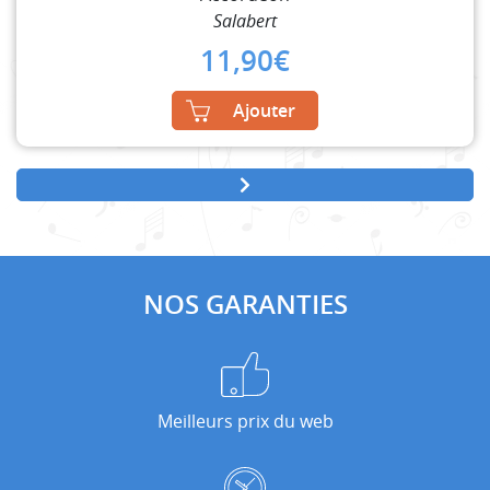
Salabert
11,90
€
Ajouter
NOS GARANTIES
Meilleurs prix du web