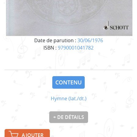
Date de parution :
30/06/1976
ISBN :
9790001041782
CONTENU
Hymne (lat./dt.)
+ DE DÉTAILS
AJOUTER