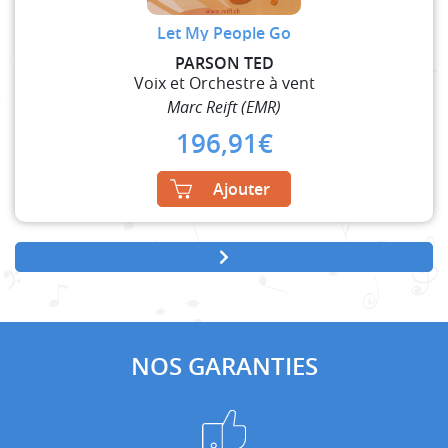
Let My People Go
PARSON TED
Voix et Orchestre à vent
Marc Reift (EMR)
196,91
€
Ajouter
NOS GARANTIES