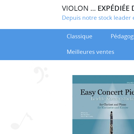
VIOLON ...
EXPÉDIÉE 
Depuis notre stock leade
Classique
Pédagog
Meilleures ventes