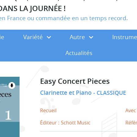
DANS LA JOURNÉE !
r en France ou commandée en un temps record.
ie
Variété
Autre
Instrum
Actualités
Easy Concert Pieces
Clarinette et Piano
CLASSIQUE
Recueil
Avec
Éditeur :
Schott Music
Réfé