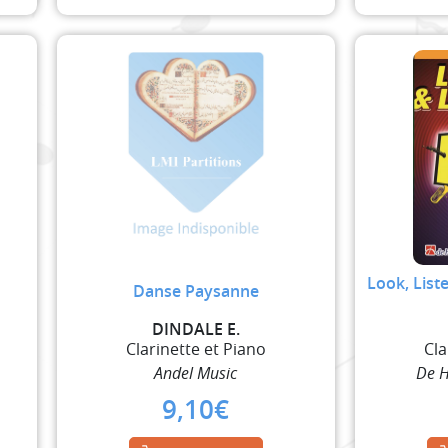
Look, List
Danse Paysanne
DINDALE E.
Clarinette et Piano
Cla
Andel Music
De H
9,10
€