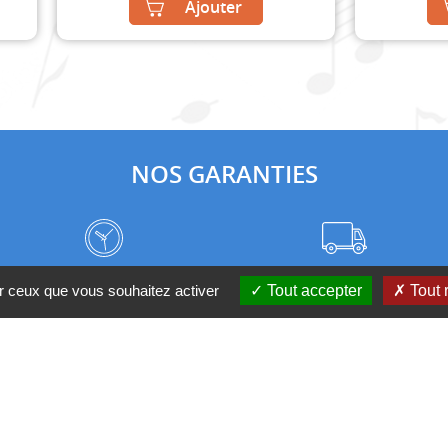
Ajouter
NOS GARANTIES
Frais de port à prix coûtant
Meilleurs délais du web
ur ceux que vous souhaitez activer
Tout accepter
Tout 
Nos magasins
Qui sommes-nous ?
 D'UN CONSEIL ?
Contactez-nous au 04 95 082 08