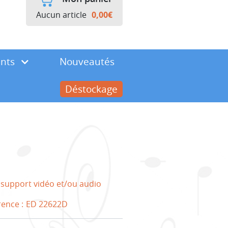
Aucun article
0,00
€
ents
Nouveautés
Déstockage
 support vidéo et/ou audio
rence :
ED 22622D