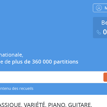
Be
0
nationale,
ue de
plus de 360 000 partitions
ontenu des recueils
SSIQUE, VARIÉTÉ, PIANO, GUITARE,