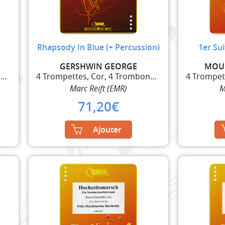
Rhapsody In Blue (+ Percussion)
1er Su
GERSHWIN GEORGE
MOUR
4 Trompettes, Cor, 4 Trombones et Tuba
4 Trompettes, Cor, 4 Trombones et Tuba
Marc Reift (EMR)
M
71,20
€
Ajouter