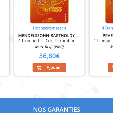
Hochzeitsmarsch
4 Dan
MENDELSSOHN-BARTHOLDY FELIX
PRAE
4 Trompettes, Cor, 4 Trombones et Tuba
4 Trompettes, Cor, 4 Trombones et Tuba
Marc Reift (EMR)
M
36,80
€
Ajouter
NOS GARANTIES