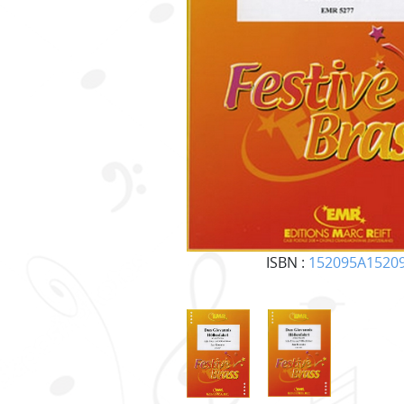
ISBN :
152095A1520