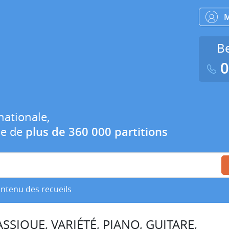
Be
0
nationale,
ue de
plus de 360 000 partitions
ontenu des recueils
SSIQUE, VARIÉTÉ, PIANO, GUITARE,