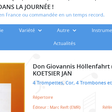
DANS LA JOURNÉE !
r en France ou commandée en un temps record.
ie
Variété
Autre
Instrum
Actualités
Don Giovannis Höllenfahrt 
KOETSIER JAN
4 Trompettes, Cor, 4 Trombones e
Répertoire
Éditeur :
Marc Reift (EMR)
Réfé