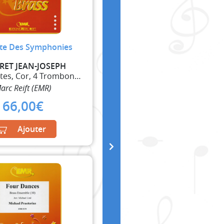
ite Des Symphonies
ET JEAN-JOSEPH
4 Trompettes, Cor, 4 Trombones et Tuba
arc Reift (EMR)
66,00
€
Ajouter