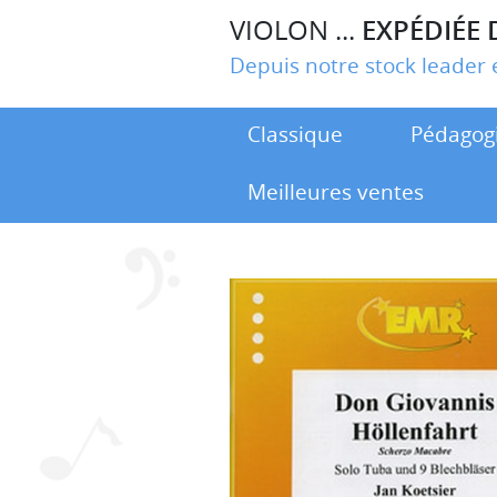
VIOLON ...
EXPÉDIÉE 
Depuis notre stock leade
Classique
Pédagog
Meilleures ventes