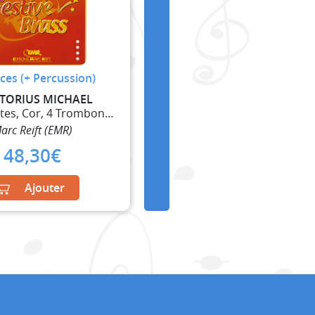
ces (+ Percussion)
TORIUS MICHAEL
4 Trompettes, Cor, 4 Trombones et Tuba
arc Reift (EMR)
48,30
€
Ajouter