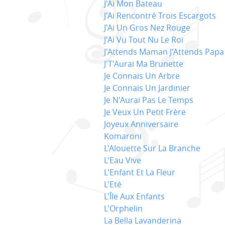
J'Ai Mon Bateau
J'Ai Rencontré Trois Escargots
J'Ai Un Gros Nez Rouge
J'Ai Vu Tout Nu Le Roi
J'Attends Maman J'Attends Papa
J'T'Aurai Ma Brunette
Je Connais Un Arbre
Je Connais Un Jardinier
Je N'Aurai Pas Le Temps
Je Veux Un Petit Frère
Joyeux Anniversaire
Komaroni
L'Alouette Sur La Branche
L'Eau Vive
L'Enfant Et La Fleur
L'Eté
L'Île Aux Enfants
L'Orphelin
La Bella Lavanderina