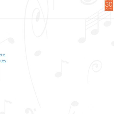
ère
ttes