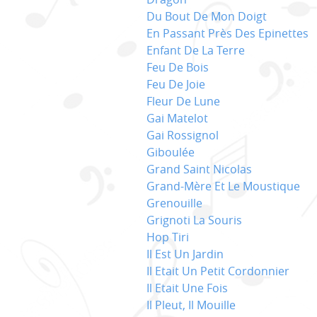
Du Bout De Mon Doigt
En Passant Près Des Epinettes
Enfant De La Terre
Feu De Bois
Feu De Joie
Fleur De Lune
Gai Matelot
Gai Rossignol
Giboulée
Grand Saint Nicolas
Grand-Mère Et Le Moustique
Grenouille
Grignoti La Souris
Hop Tiri
Il Est Un Jardin
Il Etait Un Petit Cordonnier
Il Etait Une Fois
Il Pleut, Il Mouille