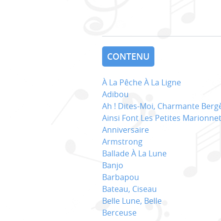
CONTENU
À La Pêche À La Ligne
Adibou
Ah ! Dites-Moi, Charmante Berg
Ainsi Font Les Petites Marionne
Anniversaire
Armstrong
Ballade À La Lune
Banjo
Barbapou
Bateau, Ciseau
Belle Lune, Belle
Berceuse