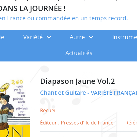
DANS LA JOURNÉE !
r en France ou commandée en un temps record.
ie
Variété
Autre
Instrum
Actualités
Diapason Jaune Vol.2
Chant et Guitare
VARIÉTÉ FRANÇA
Recueil
Éditeur :
Presses d'Ile de France
Réfé