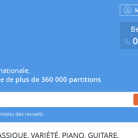
Be
0
nationale,
ue de
plus de 360 000 partitions
ontenu des recueils
SSIQUE, VARIÉTÉ, PIANO, GUITARE,