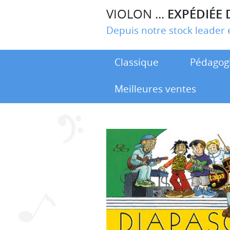
VIOLON ...
EXPÉDIÉE 
Depuis notre stock leade
Classique
Pédagog
Meilleures ventes