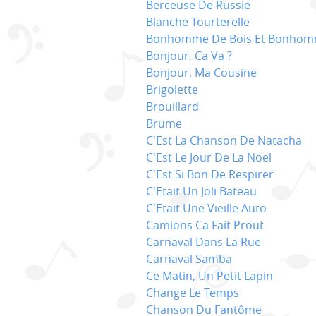
Berceuse De Russie
Blanche Tourterelle
Bonhomme De Bois Et Bonhom
Bonjour, Ca Va ?
Bonjour, Ma Cousine
Brigolette
Brouillard
Brume
C'Est La Chanson De Natacha
C'Est Le Jour De La Noël
C'Est Si Bon De Respirer
C'Etait Un Joli Bateau
C'Etait Une Vieille Auto
Camions Ca Fait Prout
Carnaval Dans La Rue
Carnaval Samba
Ce Matin, Un Petit Lapin
Change Le Temps
Chanson Du Fantôme