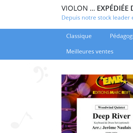
VIOLON ...
EXPÉDIÉE 
Depuis notre stock leade
Classique
Pédagog
Meilleures ventes