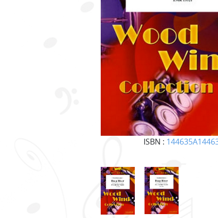
ISBN :
144635A1446