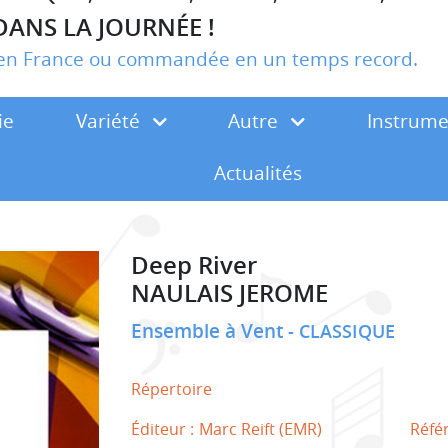
DANS LA JOURNÉE !
r en France ou commandée en un temps record.
ie
Variété
Autre
Instrum
Actualités
Deep River
NAULAIS JEROME
Ensemble à Vent
CLASSIQUE
Répertoire
Éditeur :
Marc Reift (EMR)
Réfé