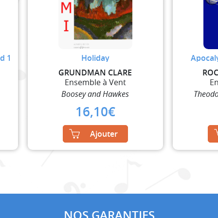
d 1
Holiday
Apocal
GRUNDMAN CLARE
ROC
Ensemble à Vent
En
Boosey and Hawkes
Theodo
16,10
€
Ajouter
NOS GARANTIES