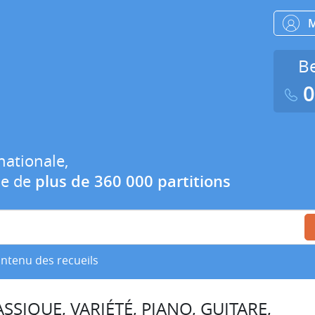
Be
0
nationale,
ue de
plus de 360 000 partitions
ontenu des recueils
SSIQUE, VARIÉTÉ, PIANO, GUITARE,