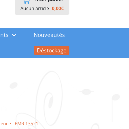
Aucun article
0,00
€
ents
Nouveautés
Déstockage
rence :
EMR 13521