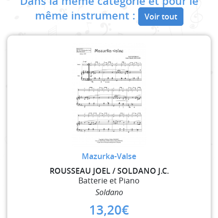
Dans la même catégorie et pour le
même instrument :
Voir tout
Mazurka-Valse
ROUSSEAU JOEL / SOLDANO J.C.
Batterie et Piano
Soldano
13,20
€