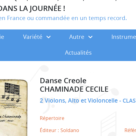
DANS LA JOURNÉE !
r en France ou commandée en un temps record.
ie
Variété
Autre
Instrum
Actualités
Danse Creole
CHAMINADE CECILE
2 Violons, Alto et Violoncelle
CLAS
Répertoire
Éditeur :
Soldano
Réfé