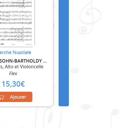
rche Nuptiale
MENDELSSOHN-BARTHOLDY FELIX
s, Alto et Violoncelle
Flex
15,30
€
Ajouter