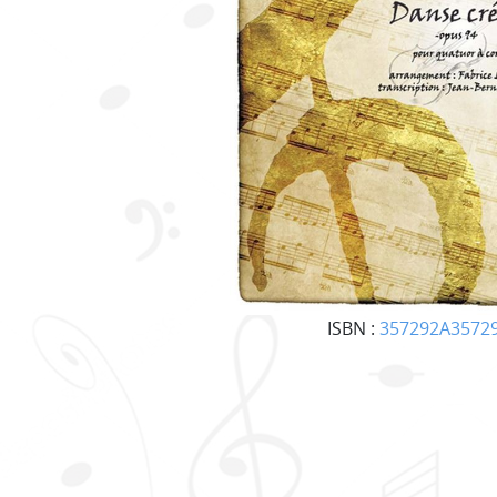
ISBN :
357292A3572