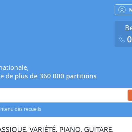
Be
0
nationale,
ue de
plus de 360 000 partitions
ontenu des recueils
SSIQUE, VARIÉTÉ, PIANO, GUITARE,