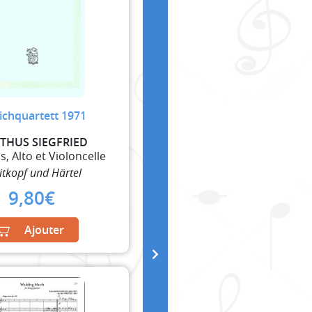
ichquartett 1971
THUS SIEGFRIED
s, Alto et Violoncelle
itkopf und Härtel
9,80
€
Ajouter