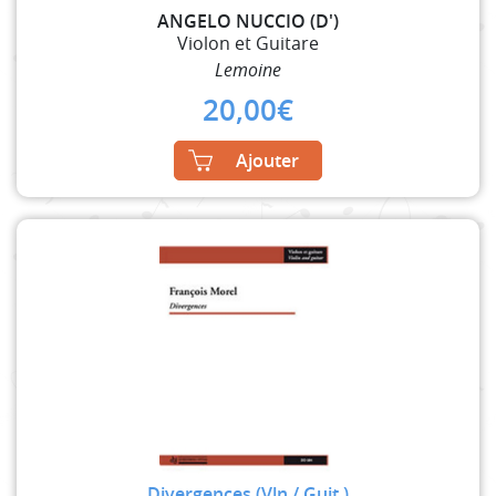
ANGELO NUCCIO (D')
Violon et Guitare
Lemoine
20,00
€
Ajouter
Divergences (Vln / Guit.)