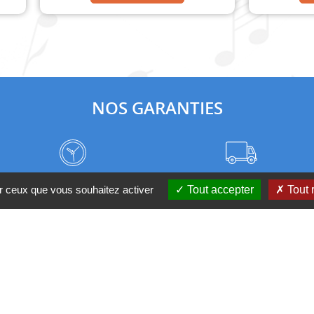
NOS GARANTIES
Frais de port à prix coûtant
Meilleurs délais du web
ur ceux que vous souhaitez activer
Tout accepter
Tout 
Nos magasins
Qui sommes-nous ?
 D'UN CONSEIL ?
Contactez-nous au 04 95 082 08