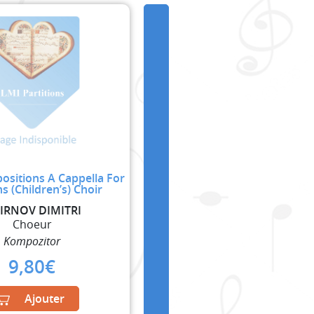
ositions A Cappella For
 (Children’s) Choir
IRNOV DIMITRI
Choeur
Kompozitor
9,80
€
Ajouter