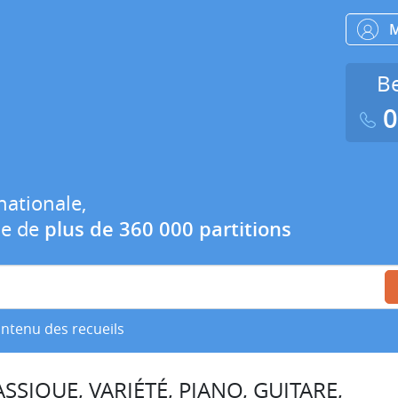
Be
0
nationale,
ue de
plus de 360 000 partitions
ontenu des recueils
SSIQUE, VARIÉTÉ, PIANO, GUITARE,