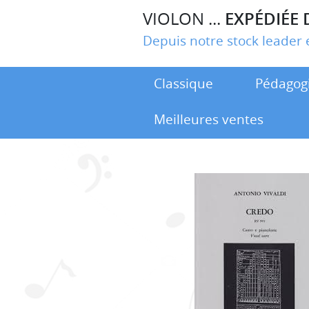
VIOLON ...
EXPÉDIÉE 
Depuis notre stock leade
Classique
Pédagog
Meilleures ventes