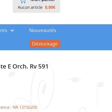
Aucun article
0,00
€
ents
Nouveautés
Déstockage
te E Orch. Rv 591
rence :
NR 13156200