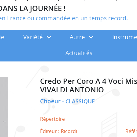
DANS LA JOURNÉE !
r en France ou commandée en un temps record.
ie
Variété
Autre
Instrum
Actualités
Credo Per Coro A 4 Voci Mis
VIVALDI ANTONIO
Choeur
CLASSIQUE
Répertoire
Éditeur :
Ricordi
Réfé