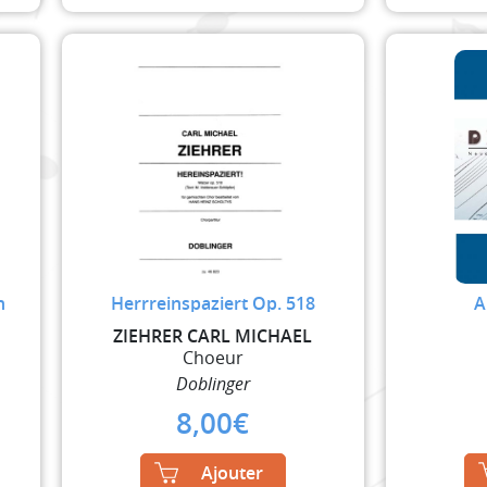
n
Herrreinspaziert Op. 518
A
ZIEHRER CARL MICHAEL
Choeur
Doblinger
8,00
€
Ajouter