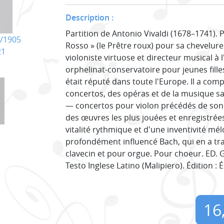
Description :
Partition de Antonio Vivaldi (1678–1741). 
/1905
Rosso » (le Prêtre roux) pour sa chevelure
21
violoniste virtuose et directeur musical à 
orphelinat-conservatoire pour jeunes fill
était réputé dans toute l'Europe. Il a com
concertos, des opéras et de la musique sa
— concertos pour violon précédés de sonn
des œuvres les plus jouées et enregistrée
vitalité rythmique et d'une inventivité mé
profondément influencé Bach, qui en a tr
clavecin et pour orgue. Pour choeur. ED. G
Testo Inglese Latino (Malipiero). Édition : É
16