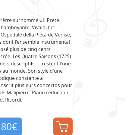
Prêtre surnommé « Il Prete
 flamboyante, Vivaldi fut
l'Ospedale della Pietà de Venise,
es dont l'ensemble instrumental
posé plus de cinq cents
crée. Les Quatre Saisons (1725)
ets descriptifs — restent l'une
s au monde. Son style d'une
lodique constante a
anscrit plusieurs concertos pour
.F. Malipiero - Piano reduction.
d. Ricordi.
,80
€