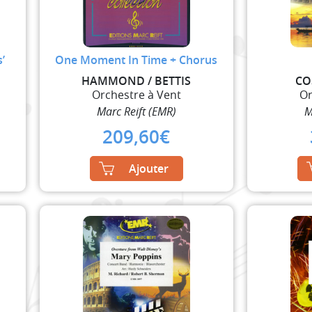
’
One Moment In Time + Chorus
HAMMOND / BETTIS
CO
Orchestre à Vent
Or
Marc Reift (EMR)
M
209,60
€
Ajouter