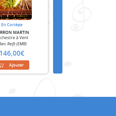
En Cortège
RRON MARTIN
chestre à Vent
arc Reift (EMR)
146,00
€
Ajouter