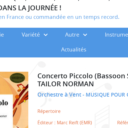
DANS LA JOURNÉE !
r en France ou commandée en un temps record.
ie
Variété
Autre
Instrum
Actualités
Concerto Piccolo (Bassoon 
TAILOR NORMAN
Orchestre à Vent
MUSIQUE POUR 
Répertoire
Éditeur :
Marc Reift (EMR)
Réfé