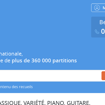
Be
0
nationale,
ue de
plus de 360 000 partitions
ontenu des recueils
SSIQUE, VARIÉTÉ, PIANO, GUITARE,