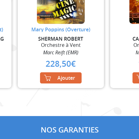
t)
Mary Poppins (Overture)
RG
SHERMAN ROBERT
CA
Orchestre à Vent
Or
Marc Reift (EMR)
M
228,50
€
Ajouter
NOS GARANTIES