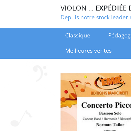
VIOLON ...
EXPÉDIÉE 
Depuis notre stock leade
Classique
Pédagog
Meilleures ventes