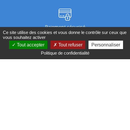
Paiement sécurisé
Ce site utilise des cookies et vous donne le contrôle sur ceux que
vous souhaitez activer
Tout accepter
Tout refuser
Personnaliser
Nos magasins
Politique de confidentialité
Qui sommes-nous ?
BESOIN D'UN CONSEIL ?
Contactez-nous au 04 95 082 082 ou par
mail
Conditions générales de ventes
Mentions légales