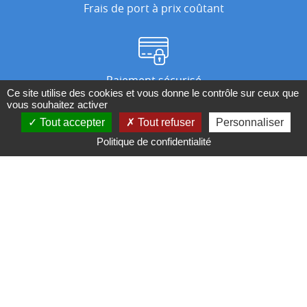
Frais de port à prix coûtant
Paiement sécurisé
Ce site utilise des cookies et vous donne le contrôle sur ceux que
vous souhaitez activer
Tout accepter
Tout refuser
Personnaliser
Nos magasins
Politique de confidentialité
Qui sommes-nous ?
BESOIN D'UN CONSEIL ?
Contactez-nous au 04 95 082 082 ou par
mail