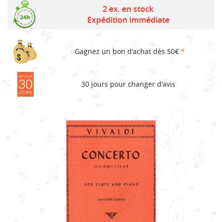
price
price
2 ex. en stock
Expédition immédiate
was:
is:
25,90€.
18,12€.
Gagnez un bon d'achat dès 50€
*
30 jours pour changer d'avis