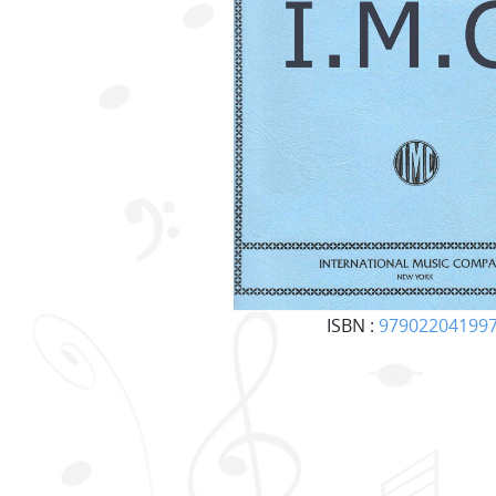
ISBN :
97902204199