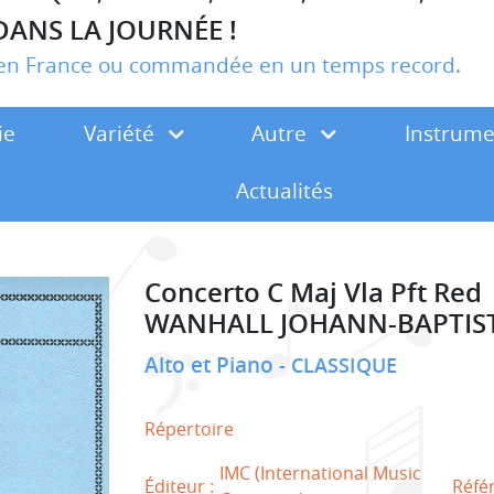
DANS LA JOURNÉE !
r en France ou commandée en un temps record.
ie
Variété
Autre
Instrum
Actualités
Concerto C Maj Vla Pft Red
WANHALL JOHANN-BAPTIS
Alto et Piano
CLASSIQUE
Répertoire
IMC (International Music
Éditeur :
Réfé