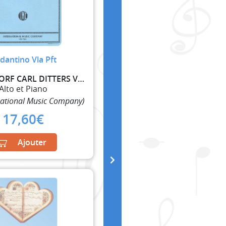
dantino Vla Pft
DITTERSDORF CARL DITTERS VON
Alto et Piano
national Music Company)
17,60
€
Ajouter