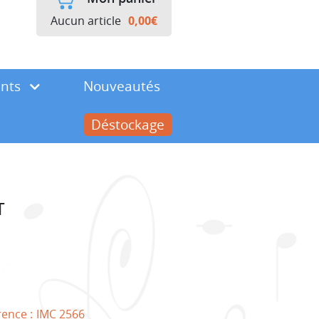
Aucun article
0,00
€
ents
Nouveautés
Déstockage
T
rence :
IMC 2566