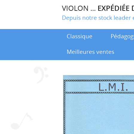
VIOLON ...
EXPÉDIÉE 
Depuis notre stock leade
Classique
Pédagog
Meilleures ventes