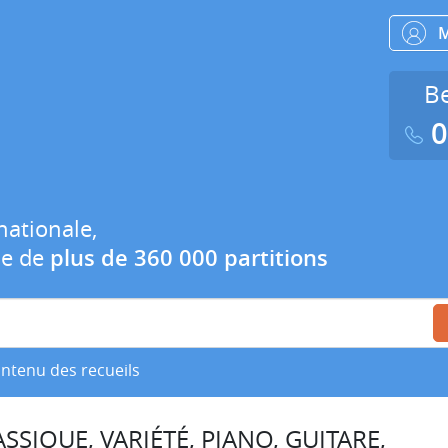
Be
0
nationale,
ue de
plus de 360 000 partitions
ontenu des recueils
SSIQUE, VARIÉTÉ, PIANO, GUITARE,