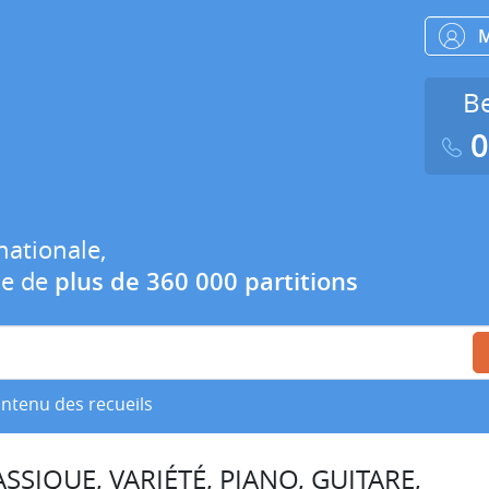
Be
0
nationale,
ue de
plus de 360 000 partitions
ontenu des recueils
SSIQUE, VARIÉTÉ, PIANO, GUITARE,