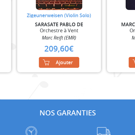
Zigeunerweisen (Violin Solo)
SARASATE PABLO DE
MARC
Orchestre à Vent
Or
Marc Reift (EMR)
M
209,60
€
Ajouter
NOS GARANTIES