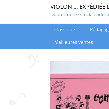
VIOLON ...
EXPÉDIÉE 
Depuis notre stock leade
Classique
Pédagog
Meilleures ventes