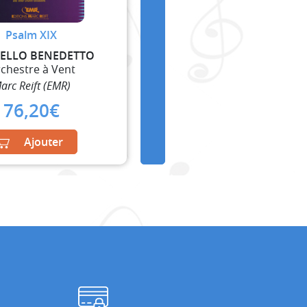
Psalm XIX
ELLO BENEDETTO
chestre à Vent
arc Reift (EMR)
76,20
€
Ajouter