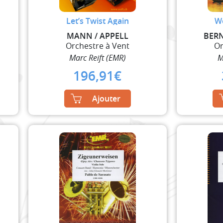
Let’s Twist Again
W
MANN / APPELL
BER
Orchestre à Vent
Or
Marc Reift (EMR)
M
196,91
€
Ajouter