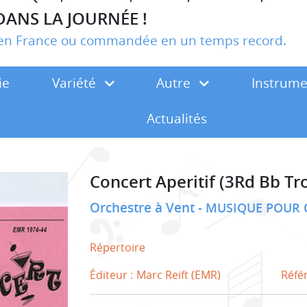
DANS LA JOURNÉE !
r en France ou commandée en un temps record.
ie
Variété
Autre
Instrum
Actualités
Concert Aperitif (3Rd Bb T
Orchestre à Vent
MUSIQUE POUR 
Répertoire
Éditeur :
Marc Reift (EMR)
Réfé