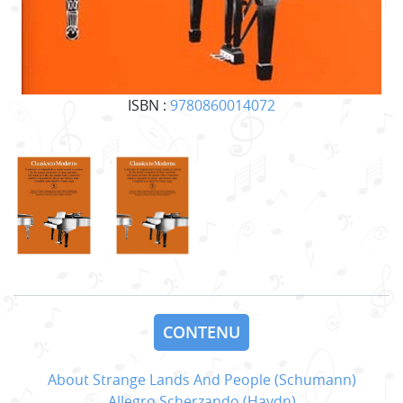
ISBN :
9780860014072
CONTENU
About Strange Lands And People (Schumann)
Allegro Scherzando (Haydn)