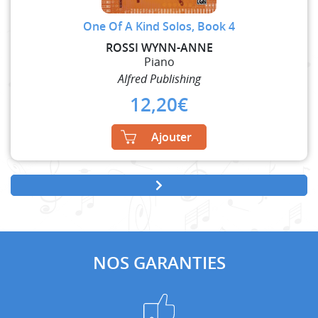
One Of A Kind Solos, Book 4
ROSSI WYNN-ANNE
Piano
Alfred Publishing
12,20
€
Ajouter
NOS GARANTIES