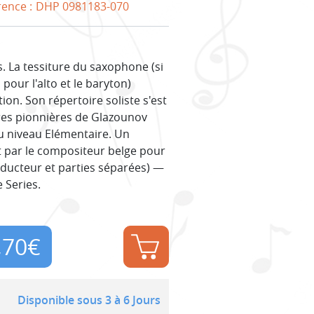
rence :
DHP 0981183-070
. La tessiture du saxophone (si
our l'alto et le baryton)
tion. Son répertoire soliste s'est
res pionnières de Glazounov
u niveau Elémentaire. Un
it par le compositeur belge pour
nducteur et parties séparées) —
 Series.
,70
€
Disponible sous 3 à 6 Jours