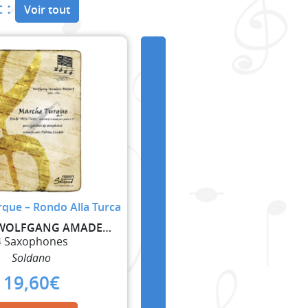
 :
Voir tout
que – Rondo Alla Turca
MOZART WOLFGANG AMADEUS
4 Saxophones
Soldano
19,60
€