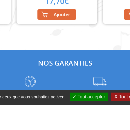
17,70
€
Ajouter
NOS GARANTIES
Frais de port à prix coûtant
Meilleurs délais du web
ur ceux que vous souhaitez activer
Tout accepter
Tout 
Nos magasins
Qui sommes-nous ?