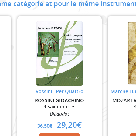
me catégorie et pour le même instrument
Rossini…Per Quattro
Marche Tur
ROSSINI GIOACHINO
4 Saxophones
Billaudot
Original
Current
29,20
€
36,50
€
price
price