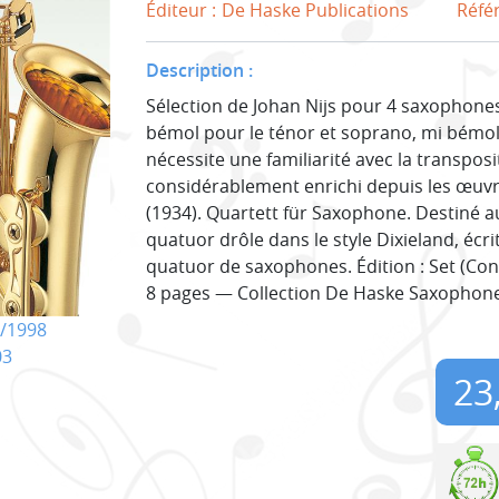
Éditeur :
De Haske Publications
Réfé
Description :
Sélection de Johan Nijs pour 4 saxophones
bémol pour le ténor et soprano, mi bémol p
nécessite une familiarité avec la transposi
considérablement enrichi depuis les œuv
(1934). Quartett für Saxophone. Destiné a
quatuor drôle dans le style Dixieland, écr
quatuor de saxophones. Édition : Set (Co
8 pages — Collection De Haske Saxophone
/1998
03
23