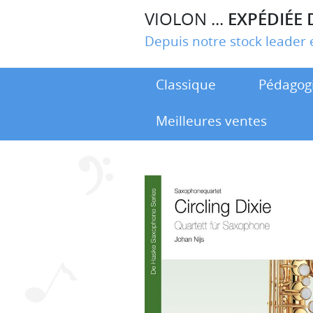
VIOLON ...
EXPÉDIÉE 
Depuis notre stock leade
Classique
Pédagog
Meilleures ventes