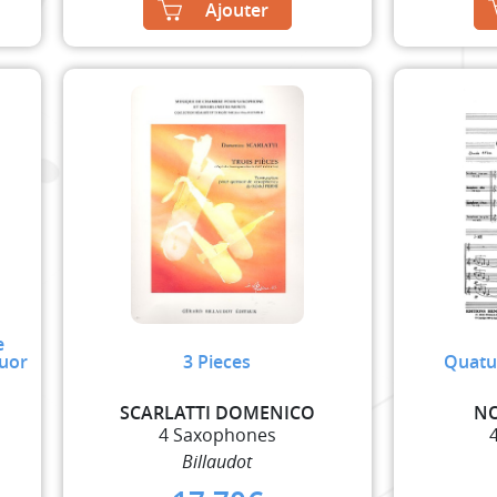
was:
is:
Ajouter
36,50€.
29,20€.
e
uor
3 Pieces
Quatu
SCARLATTI DOMENICO
NO
4 Saxophones
Billaudot