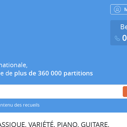
Be
0
nationale,
ue de
plus de 360 000 partitions
ontenu des recueils
SSIQUE, VARIÉTÉ, PIANO, GUITARE,