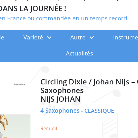
DANS LA JOURNÉE !
r en France ou commandée en un temps record.
ie
Variété
Autre
Instrum
Actualités
Circling Dixie / Johan Nijs 
Saxophones
NIJS JOHAN
4 Saxophones
CLASSIQUE
Recueil