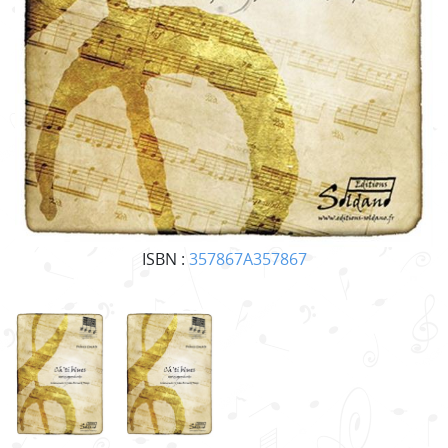
ISBN :
357867A357867