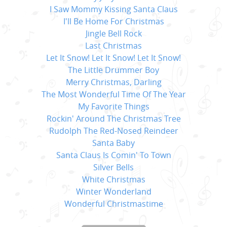
I Saw Mommy Kissing Santa Claus
I'll Be Home For Christmas
Jingle Bell Rock
Last Christmas
Let It Snow! Let It Snow! Let It Snow!
The Little Drummer Boy
Merry Christmas, Darling
The Most Wonderful Time Of The Year
My Favorite Things
Rockin' Around The Christmas Tree
Rudolph The Red-Nosed Reindeer
Santa Baby
Santa Claus Is Comin' To Town
Silver Bells
White Christmas
Winter Wonderland
Wonderful Christmastime