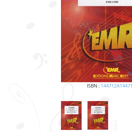
ISBN :
144712A1447