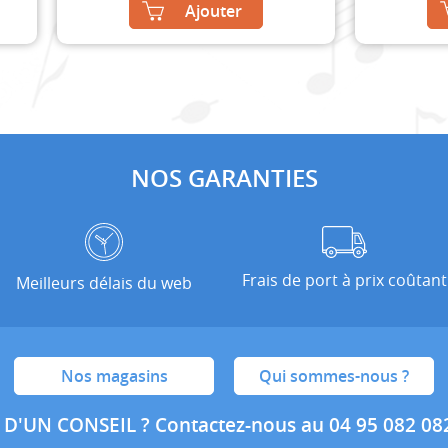
Ajouter
NOS GARANTIES
Frais de port à prix coûtant
Meilleurs délais du web
Nos magasins
Qui sommes-nous ?
 D'UN CONSEIL ?
Contactez-nous au 04 95 082 08