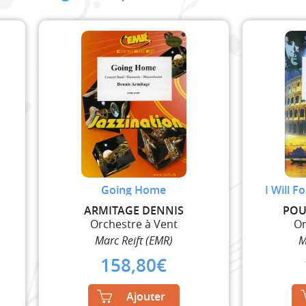
Going Home
I Will F
ARMITAGE DENNIS
POU
Orchestre à Vent
Or
Marc Reift (EMR)
M
158,80
€
Ajouter