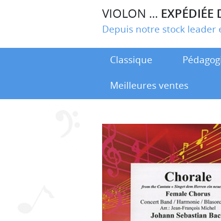
VIOLON ...
EXPÉDIÉE 
Depuis notre stock leade
Classique
Pédagog
Meilleures ventes