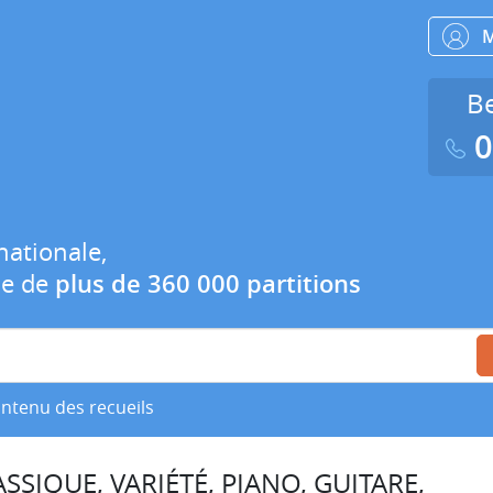
Be
0
nationale,
ue de
plus de 360 000 partitions
ontenu des recueils
SSIQUE, VARIÉTÉ, PIANO, GUITARE,