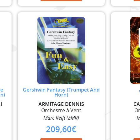
ee
Gershwin Fantasy (Trumpet And
on)
Horn)
I
ARMITAGE DENNIS
CA
Orchestre à Vent
Or
Marc Reift (EMR)
M
209,60
€