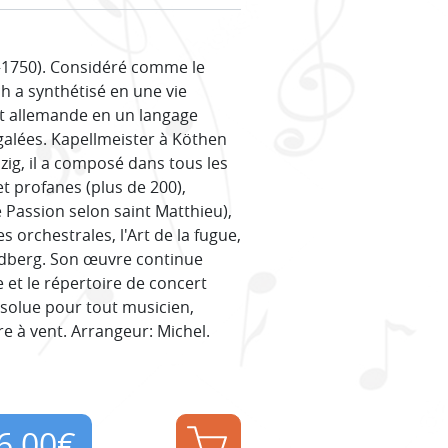
–1750). Considéré comme le
h a synthétisé en une vie
 et allemande en un langage
alées. Kapellmeister à Köthen
zig, il a composé dans tous les
t profanes (plus de 200),
 Passion selon saint Matthieu),
orchestrales, l'Art de la fugue,
oldberg. Son œuvre continue
 et le répertoire de concert
bsolue pour tout musicien,
re à vent. Arrangeur: Michel.
6,00
€