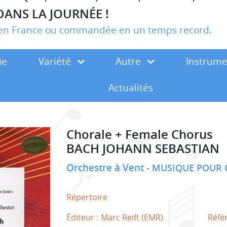
DANS LA JOURNÉE !
r en France ou commandée en un temps record.
ie
Variété
Autre
Instrum
Actualités
Chorale + Female Chorus
BACH JOHANN SEBASTIAN
Orchestre à Vent
MUSIQUE POUR 
Répertoire
Éditeur :
Marc Reift (EMR)
Réfé