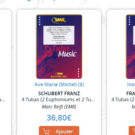
Ave Maria (Michel) (8)
Int
SCHUBERT FRANZ
FR
4 Tubas (2 Euphoniums et 2 Tubas)
4 Tubas (2 Euphoniums et 2 Tubas)
Marc Reift (EMR)
M
36,80
€
Ajouter