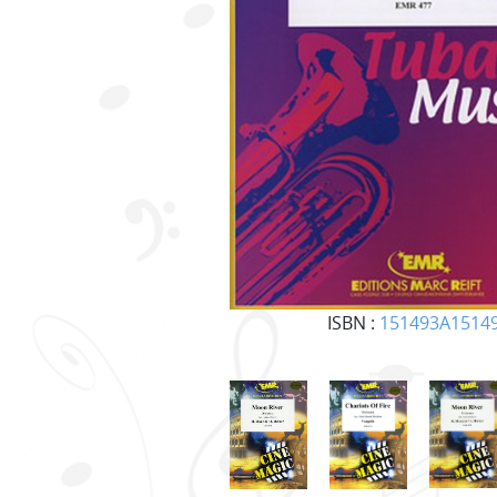
ISBN :
151493A1514