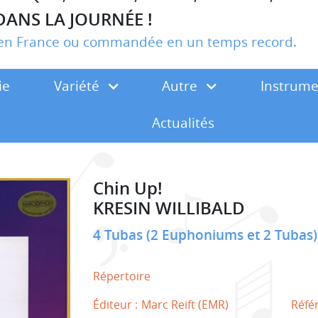
DANS LA JOURNÉE !
r en France ou commandée en un temps record.
ie
Variété
Autre
Instrum
Actualités
Chin Up!
KRESIN WILLIBALD
4 Tubas (2 Euphoniums et 2 Tubas
Répertoire
Éditeur :
Marc Reift (EMR)
Réfé