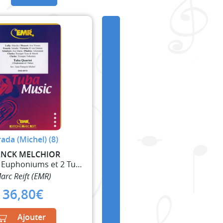
rada (Michel) (8)
ANCK MELCHIOR
4 Tubas (2 Euphoniums et 2 Tubas)
arc Reift (EMR)
36,80
€
Ajouter