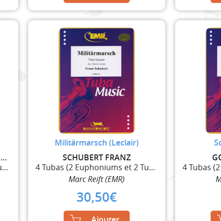
Militärmarsch (Leclair)
S
MOZART WOLFGANG AMADEUS
SCHUBERT FRANZ
G
4 Tubas (2 Euphoniums et 2 Tubas)
4 Tubas (2 Euphoniums et 2 Tubas)
Marc Reift (EMR)
M
30,50
€
Ajouter