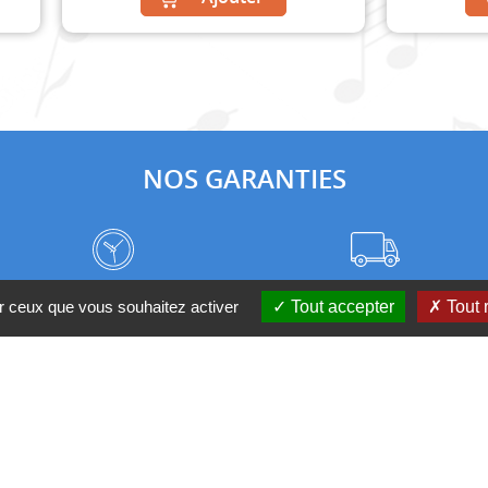
NOS GARANTIES
Frais de port à prix coûtant
Meilleurs délais du web
ur ceux que vous souhaitez activer
Tout accepter
Tout 
Nos magasins
Qui sommes-nous ?
 D'UN CONSEIL ?
Contactez-nous au 04 95 082 08