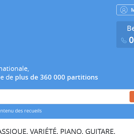
Be
0
nationale,
ue de
plus de 360 000 partitions
ontenu des recueils
SSIQUE, VARIÉTÉ, PIANO, GUITARE,