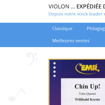
VIOLON ...
EXPÉDIÉE 
Depuis notre stock leade
Classique
Pédagog
Meilleures ventes