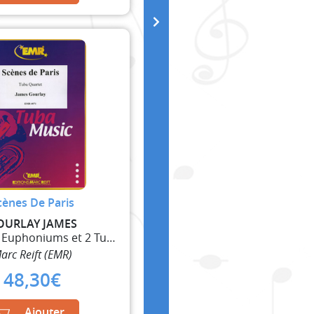
cènes De Paris
OURLAY JAMES
4 Tubas (2 Euphoniums et 2 Tubas)
arc Reift (EMR)
48,30
€
Ajouter