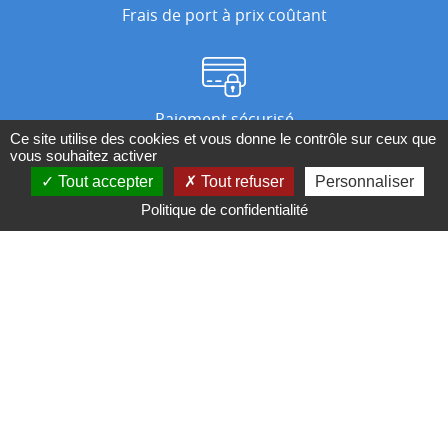
Frais de port à prix coûtant
Paiement sécurisé
Ce site utilise des cookies et vous donne le contrôle sur ceux que
vous souhaitez activer
Tout accepter
Tout refuser
Personnaliser
Nos magasins
Politique de confidentialité
Qui sommes-nous ?
BESOIN D'UN CONSEIL ?
Contactez-nous au 04 95 082 082 ou par
mail