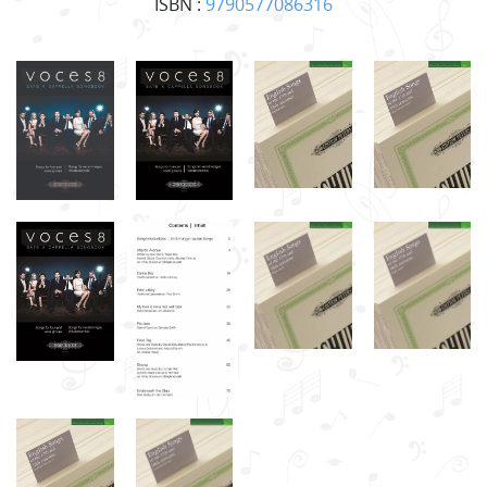
ISBN :
9790577086316