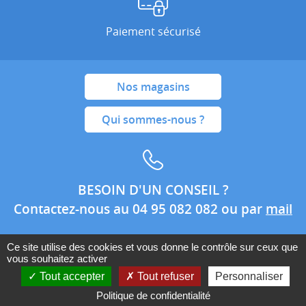
Paiement sécurisé
Nos magasins
Qui sommes-nous ?
BESOIN D'UN CONSEIL ?
Contactez-nous au 04 95 082 082 ou par
mail
Ce site utilise des cookies et vous donne le contrôle sur ceux que
vous souhaitez activer
Conditions générales de ventes
Mentions légales
Tout accepter
Tout refuser
Personnaliser
Politique de confidentialité
Politique de confidentialité