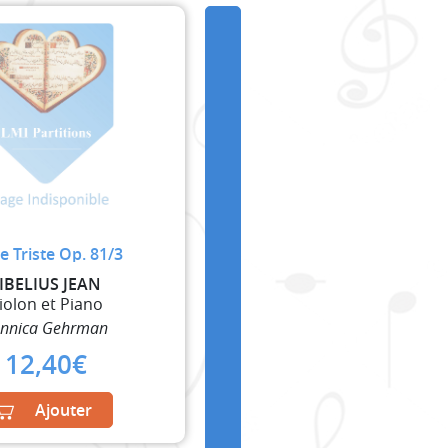
e Triste Op. 81/3
IBELIUS JEAN
iolon et Piano
ennica Gehrman
12,40
€
Ajouter