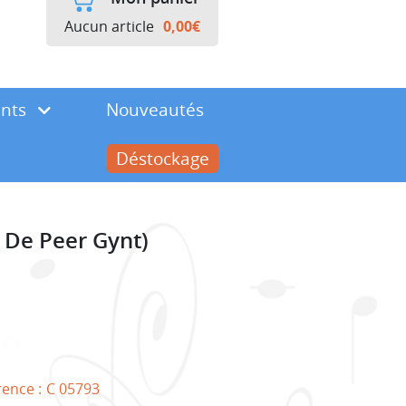
Aucun article
0,00
€
ents
Nouveautés
Déstockage
 De Peer Gynt)
rence :
C 05793