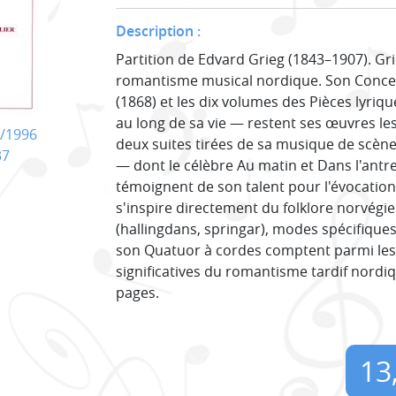
Description :
Partition de Edvard Grieg (1843–1907). Gri
romantisme musical nordique. Son Concer
(1868) et les dix volumes des Pièces lyr
au long de sa vie — restent ses œuvres le
/1996
deux suites tirées de sa musique de scène
37
— dont le célèbre Au matin et Dans l'antr
témoignent de son talent pour l'évocatio
s'inspire directement du folklore norvégi
(hallingdans, springar), modes spécifiques
son Quatuor à cordes comptent parmi les
significatives du romantisme tardif nordiq
pages.
13