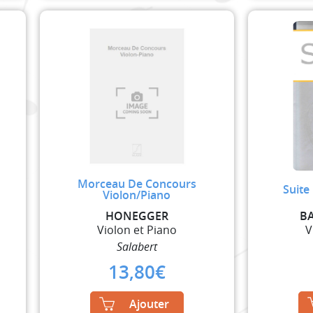
Morceau De Concours
Suite
Violon/Piano
HONEGGER
BA
Violon et Piano
V
Salabert
13,80
€
Ajouter