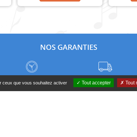
NOS GARANTIES
Frais de port à prix coûtant
Meilleurs délais du web
ur ceux que vous souhaitez activer
Tout accepter
Tout 
Nos magasins
Qui sommes-nous ?
 D'UN CONSEIL ?
Contactez-nous au 04 95 082 08