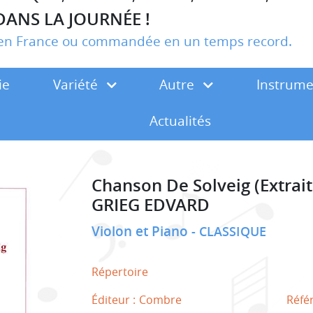
DANS LA JOURNÉE !
r en France ou commandée en un temps record.
ie
Variété
Autre
Instrum
Actualités
Chanson De Solveig (Extrait
GRIEG EDVARD
Violon et Piano
CLASSIQUE
Répertoire
Éditeur :
Combre
Réfé