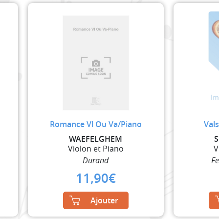
Romance Vl Ou Va/Piano
Vals
WAEFELGHEM
S
Violon et Piano
V
Durand
F
11,90
€
Ajouter