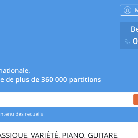
Be
0
nationale,
ue de
plus de 360 000 partitions
ontenu des recueils
SSIQUE, VARIÉTÉ, PIANO, GUITARE,