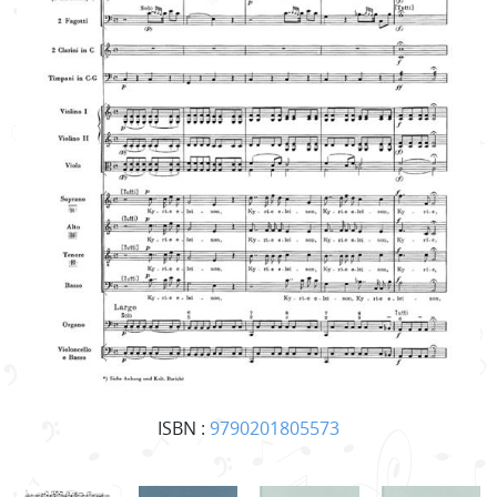
ISBN :
9790201805573