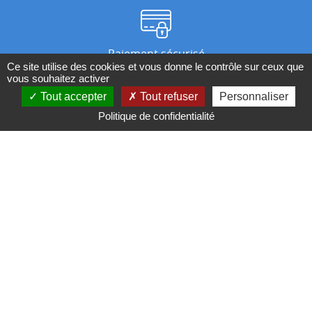
Paiement sécurisé
Ce site utilise des cookies et vous donne le contrôle sur ceux que
vous souhaitez activer
Tout accepter
Tout refuser
Personnaliser
Nos magasins
Politique de confidentialité
Qui sommes-nous ?
BESOIN D'UN CONSEIL ?
Contactez-nous au 04 95 082 082 ou par
mail
Conditions générales de ventes
Mentions légales